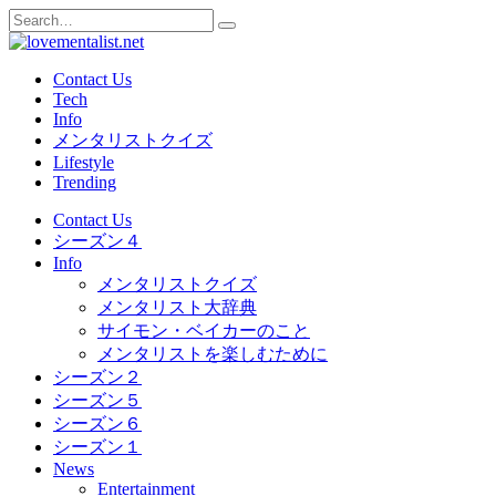
Skip
Search
to
for:
content
Contact Us
Tech
Info
メンタリストクイズ
Lifestyle
Trending
Contact Us
シーズン４
Info
メンタリストクイズ
メンタリスト大辞典
サイモン・ベイカーのこと
メンタリストを楽しむために
シーズン２
シーズン５
シーズン６
シーズン１
News
Entertainment