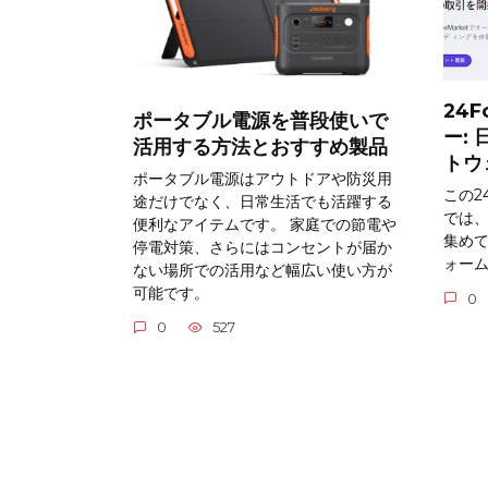
24F
ポータブル電源を普段使いで
ー:
活用する方法とおすすめ製品
トウ
ポータブル電源はアウトドアや防災用
この24
途だけでなく、日常生活でも活躍する
では
便利なアイテムです。 家庭での節電や
集め
停電対策、さらにはコンセントが届か
ォー
ない場所での活用など幅広い使い方が
可能です。
0
0
527