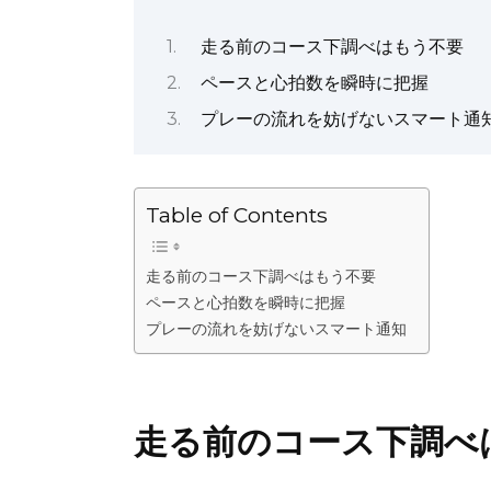
e
te
l
re
di
e
ts
走る前のコース下調べはもう不要
b
r
st
t
dI
A
ペースと心拍数を瞬時に把握
o
n
p
o
p
プレーの流れを妨げないスマート通
k
Table of Contents
走る前のコース下調べはもう不要
ペースと心拍数を瞬時に把握
プレーの流れを妨げないスマート通知
走る前のコース下調べ