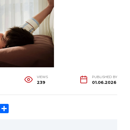
VIEWS
PUBLISHED BY
239
01.06.2026
C
S
o
h
p
ar