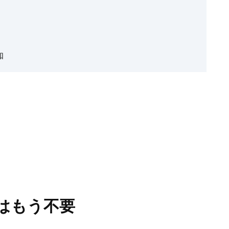
y
e
Li
n
k
知
はもう不要