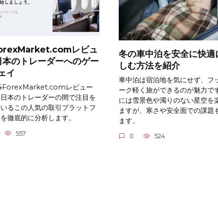
orexMarket.comレビュ
冬の車中泊を安全に快適
 日本のトレーダーへのゲー
しむ方法を紹介
ェイ
車中泊は宿泊地を気にせず、フ
ForexMarket.comレビュー
ーク軽く旅ができるのが魅力で
、日本のトレーダーの間で注目を
には雪景色や濁りのない星空を
ているこの人気の取引プラットフ
ますが、寒さや安全面での課題
ムを徹底的に分析します。
ます。
557
0
524