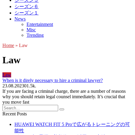
シーズン５
シーズン６
シーズン１
News
Entertainment
Misc
Trending
Home
»
Law
Law
Law
When is it direly necessary to hire a criminal lawyer?
23.08.2023
0
1.5k.
If you are facing a criminal charge, there are a number of reasons
why you should retain legal counsel immediately. It’s crucial that
you move fast
Search
for:
Recent Posts
HUAWEI WATCH FIT 5 Proで広がるトレーニングの可
能性