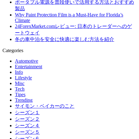
ポータブル電源を普段使いで活用する方法とおすすめ
製品
Why Paint Protection Film is a Must-Have for Florida’s
Climate
24ForexMarket.comレビュー: 日本のトレーダーへのゲ
ートウェイ
冬の車中泊を安全に快適に楽しむ方法を紹介
Categories
Automotive
Entertainment
Info
Lifestyle
Misc
Tech
Tipes
Trending
サイモン・ベイカーのこと
シーズン１
シーズン２
シーズン４
シーズン５
シーズン６