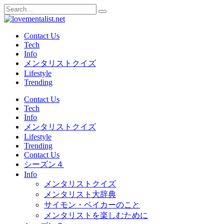
Skip
Search
to
for:
content
Contact Us
Tech
Info
メンタリストクイズ
Lifestyle
Trending
Contact Us
Tech
Info
メンタリストクイズ
Lifestyle
Trending
Contact Us
シーズン４
Info
メンタリストクイズ
メンタリスト大辞典
サイモン・ベイカーのこと
メンタリストを楽しむために