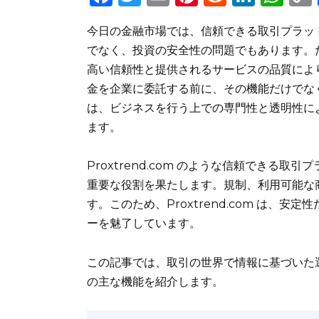
a
w
m
n
e
n
h
今日の金融市場では、信頼できる取引プラッ
c
it
ai
te
d
k
a
でなく、投資の安全性の問題でもあります。たとえ
e
te
l
re
di
e
ts
高い信頼性と提供されるサービスの品質によ
b
r
st
t
dI
A
金を企業に委託する前に、その機能だけでなく評
o
n
p
は、ビジネスを行う上での専門性と透明性に
o
p
ます。
k
Proxtrend.com のような信頼できる
重要な役割を果たします。規制、利用可能な
す。このため、Proxtrend.com は、
ーを魅了しています。
この記事では、取引の世界で情報に基づいた選択
の主な機能を紹介します。