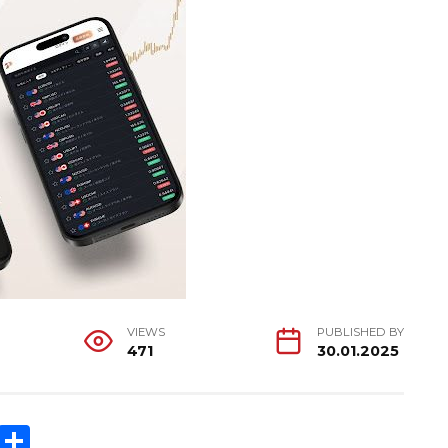
VIEWS
PUBLISHED BY
471
30.01.2025
C
S