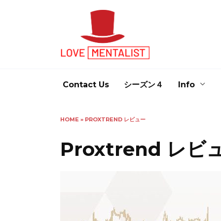
Skip
to
content
Contact Us
シーズン４
Info
HOME
»
PROXTREND レビュー
Proxtrend レビ