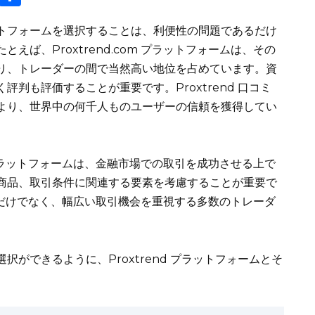
o
h
トフォームを選択することは、利便性の問題であるだけ
p
ar
ば、Proxtrend.com プラットフォームは、その
y
e
り、トレーダーの間で当然高い地位を占めています。資
Li
判も評価することが重要です。Proxtrend 口コミ
n
より、世界中の何千人ものユーザーの信頼を獲得してい
k
取引プラットフォームは、金融市場での取引を成功させる上で
商品、取引条件に関連する要素を考慮することが重要で
安定性だけでなく、幅広い取引機会を重視する多数のトレーダ
ができるように、Proxtrend プラットフォームとそ