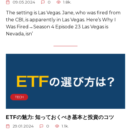
09.05.2024
0
1.8k.
The setting is Las Vegas. Jane, who was fired from
the CBI, is apparently in Las Vegas. Here’s Why I
Was Fired→Season 4 Episode 23 Las Vegas is
Nevada, isn’
TECH
ETFの魅力: 知っておくべき基本と投資のコツ
29.01.2024
0
1.1k.